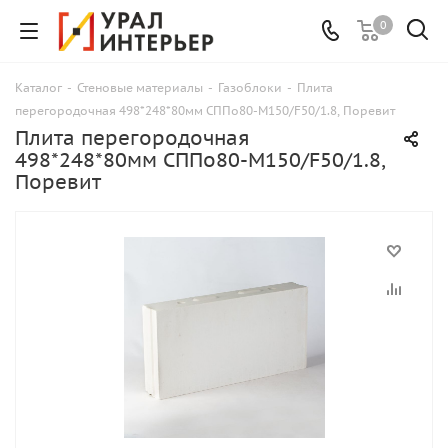
0
Каталог
-
Стеновые материалы
-
Газоблоки
-
Плита
перегородочная 498*248*80мм СППо80-М150/F50/1.8, Поревит
Плита перегородочная
498*248*80мм СППо80-М150/F50/1.8,
Поревит