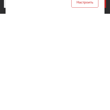
Настроить
Наши контакты
+7 (342) 200-88-68
perm@uralint.ru
614010, Пермский край, г. Пермь, ул. Чкалова, 9Д,
офис 315
2026 © ООО "УралИнтерьер"
Интернет-магазин строительных и отделочных
материалов
Версия для печати