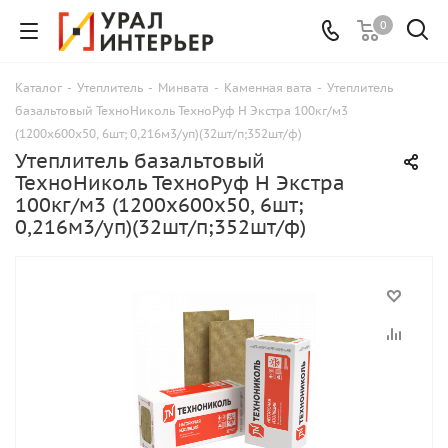
0
Каталог
-
Утеплитель
-
Минвата
-
Каменная вата
-
Утеплитель
базальтовый ТехноНиколь ТехноРуф Н Экстра 100кг/м3
(1200x600x50, 6шт; 0,216м3/уп)(32шт/п;352шт/ф)
Утеплитель базальтовый
ТехноНиколь ТехноРуф Н Экстра
100кг/м3 (1200x600x50, 6шт;
0,216м3/уп)(32шт/п;352шт/ф)