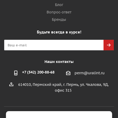
Блог
Вопрос-ответ
Бренды
Будьте всегда в курсе!
Наши контакты
+7 (342) 200-88-68
perm@uralint.ru
614010, Пермский край, г. Пермь, ул. Чкалова, 9Д,
офис 315
2026 © ООО "УралИнтерьер"