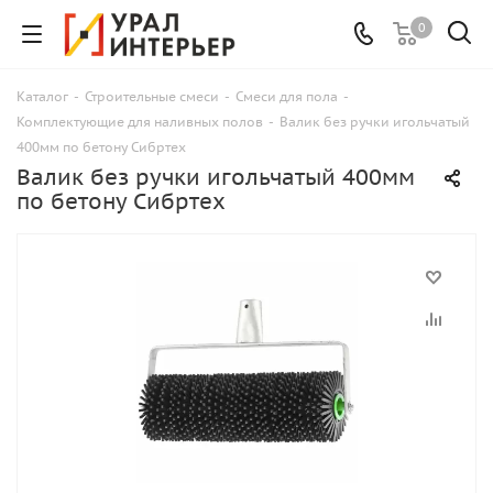
0
Каталог
-
Строительные смеси
-
Смеси для пола
-
Комплектующие для наливных полов
-
Валик без ручки игольчатый
400мм по бетону Сибртех
Валик без ручки игольчатый 400мм
по бетону Сибртех