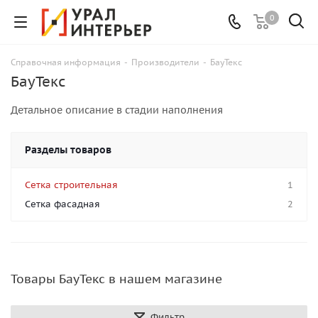
0
Справочная информация
-
Производители
-
БауТекс
БауТекс
Детальное описание в стадии наполнения
Разделы товаров
Сетка строительная
1
Сетка фасадная
2
Товары БауТекс в нашем магазине
Фильтр