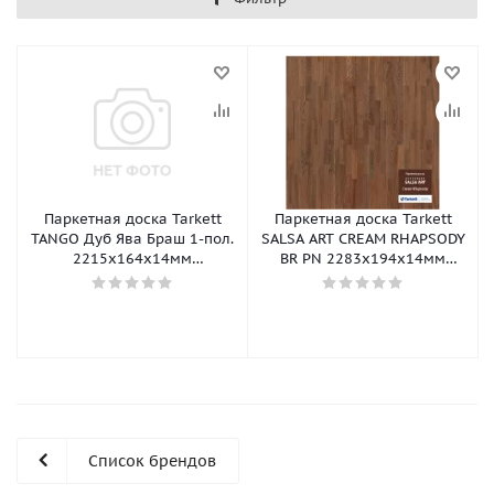
Паркетная доска Tarkett
Паркетная доска Tarkett
TANGO Дуб Ява Браш 1-пол.
SALSA ART CREAM RHAPSODY
2215х164х14мм
BR PN 2283х194х14мм
(2,180м2/6шт/уп)
(2,658м2/уп)
Список брендов