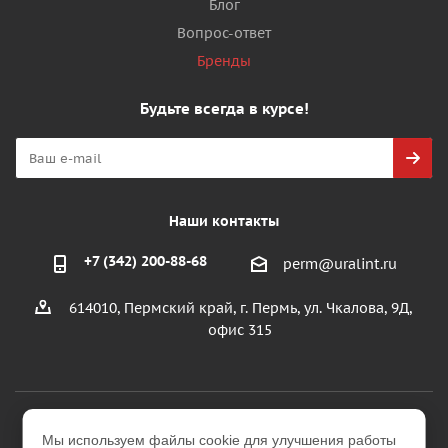
Блог
Вопрос-ответ
Бренды
Будьте всегда в курсе!
Наши контакты
+7 (342) 200-88-68
perm@uralint.ru
614010, Пермский край, г. Пермь, ул. Чкалова, 9Д,
офис 315
2026 © ООО "УралИнтерьер"
Мы используем файлы cookie для улучшения работы